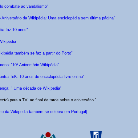
 do combate ao vandalismo''
mo Aniversário da Wikipédia: Uma enciclopédia sem última página''
dia faz 10 anos''
Wikipédia
ikipédia também se faz a partir do Porto''
no: ''10º Aniversário Wikipédia''
ntra TeK: 10 anos de enciclopédia livre online''
ença: " Uma década de Wikipedia"
ecto) para a TVI ao final da tarde sobre o aniversário.''
io da Wikipedia também se celebra em Portugal]