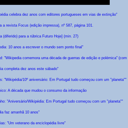
ipédia celebra dez anos com editores portugueses em vias de extinção''
a a revista Focus (edição impressa), nº 587, página 101.
a (diferido) para a rúbrica Futuro Hoje] (min. 27)
edia: 10 anos a escrever o mundo sem ponto final''
: ''Wikipedia comemora uma década de guerras de edição e polémica'' (com 
dia completa dez anos este sábado''
: ''Wikipédia/10º aniversário: Em Portugal tudo começou com um "planeta"''
mico: A década que mudou o consumo da informação
nho: ''Aniversário/Wikipédia: Em Portugal tudo começou com um "planeta"''
dia faz amanhã 10 anos''
as: ''Um veterano da enciclopédia livre''