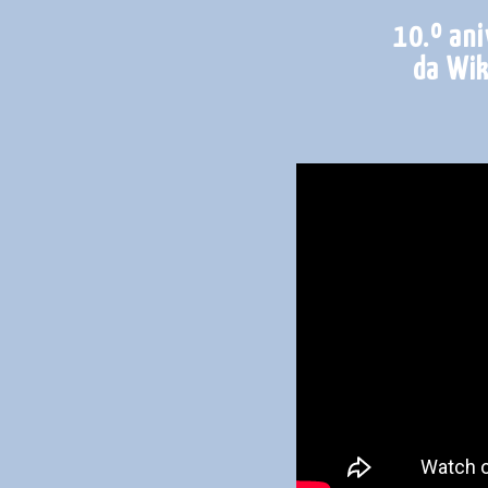
10.º ani
da Wik